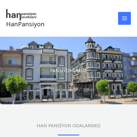
İçeriğe
atla
HanPansiyon
PANSİYONUMUZ
HAN PANSİYON ODALARIMIZ