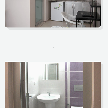
.
...